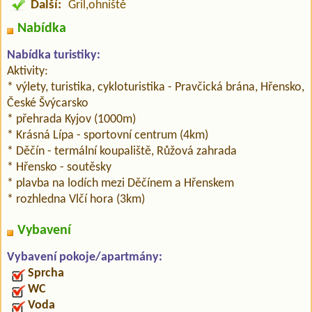
Další:
Gril,ohniště
Nabídka
Nabídka turistiky:
Aktivity:
* výlety, turistika, cykloturistika - Pravčická brána, Hřensko,
České Švýcarsko
* přehrada Kyjov (1000m)
* Krásná Lípa - sportovní centrum (4km)
* Děčín - termální koupaliště, Růžová zahrada
* Hřensko - soutěsky
* plavba na lodích mezi Děčínem a Hřenskem
* rozhledna Vlčí hora (3km)
Vybavení
Vybavení pokoje/apartmány:
Sprcha
WC
Voda