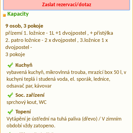
Zaslat rezervaci/dotaz
Kapacity
9 osob, 3 pokoje
přízemí 1. ložnice - 1L +1 dvojpostel , + přistýlka
2. patro ložnice - 2 x dvojpostel , 3.ložnice 1 x
dvojpostel -
3 pokoje
Kuchyň
vybavená kuchyň, mikrovlnná trouba, mrazící box 50 l, v
kuchyni teplá i studená voda, el. sporák, lednice,
odsavač par, kávovar
Soc. zařízení
sprchový kout, WC
Topení
Vytápění je ústřední na tuhá paliva (dřevo) / V zimním
období vždy zatopeno.