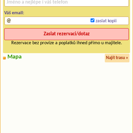
Váš email:
zaslat kopii
Rezervace bez provize a poplatků ihned přímo u majitele.
Mapa
Najít trasu »