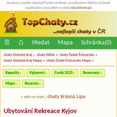
Soubory cookie zlepšují funkci stránek, používáním těchto stránek
souhlasíte s použitím cookie
více informací
☰
⌂
Hledat
Mapa
Schránka(
0
)
chaty Ústecký kraj
»
chaty Děčín
»
chaty České Švýcarsko
»
chaty Ústecký kraj Mapa
»
chaty České Švýcarsko Mapa
»
Kapacity
Vybavení
Ceník 2025
Rezervace
Mapa
Recenze
chaty Krásná Lípa
«
zpět na výpis
|
Ubytování Rekreace Kyjov