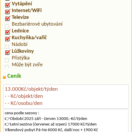
Vytápění
Internet/WiFi
Televize
Bezbariérové ubytování
Lednice
Kuchyňka/vařič
Nádobí
Lůžkoviny
Přistýlka
Může být zvíře
Ceník
13.000Kč/objekt/týden
- - Kč/objekt/den
- - Kč/osobu/den
cena podle sezony :
👉Období 2025 září - červen 13000,-Kč/týden
👉Letní sezóna (červenec až srpen) 17000 Kč/týden
Víkendový pobyt Pá-Ne 6000 Kč, další noc + 1900 Kč