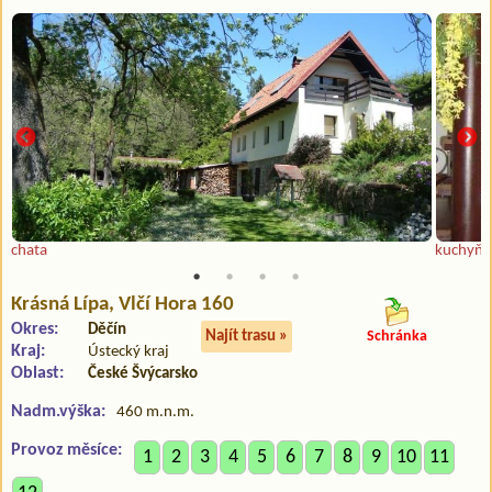
chata
kuchyň
Krásná Lípa
, Vlčí Hora 160
Okres:
Děčín
Najít trasu »
Schránka
Kraj:
Ústecký kraj
Oblast:
České Švýcarsko
Nadm.výška:
460 m.n.m.
Provoz měsíce:
1
2
3
4
5
6
7
8
9
10
11