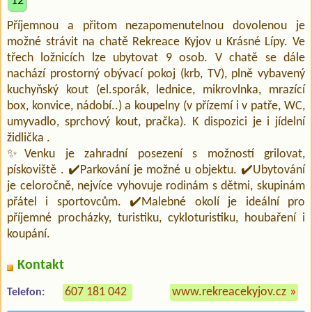
12
Příjemnou a přitom nezapomenutelnou dovolenou je
možné strávit na chatě Rekreace Kyjov u Krásné Lípy. Ve
třech ložnicích lze ubytovat 9 osob. V chatě se dále
nachází prostorný obývací pokoj (krb, TV), plně vybavený
kuchyňský kout (el.sporák, lednice, mikrovlnka, mrazící
box, konvice, nádobí..) a koupelny (v přízemí i v patře, WC,
umyvadlo, sprchový kout, pračka). K dispozici je i jídelní
židlička .
✨Venku je zahradní posezení s možností grilovat,
pískoviště . ✔️Parkování je možné u objektu. ✔️Ubytování
je celoročně, nejvíce vyhovuje rodinám s dětmi, skupinám
přátel i sportovcům. ✔️Malebné okolí je ideální pro
příjemné procházky, turistiku, cykloturistiku, houbaření i
koupání.
Kontakt
607 181 042
www.rekreacekyjov.cz
»
Telefon: