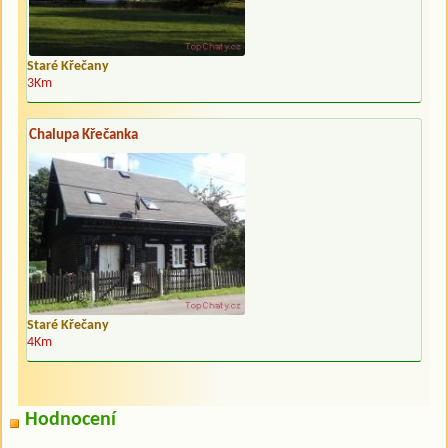
Staré Křečany
3Km
Chalupa Křečanka
Staré Křečany
4Km
Hodnocení