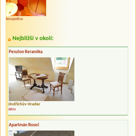
koupelna
Nejbližší v okolí:
Penzion Keramika
Jindřichův Hradec
4Km
Apartmán Roseč