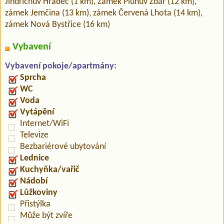
Jindřichův Hradec (1 km), Zámek Pluhův Ždár (12 km),
zámek Jemčina (13 km), zámek Červená Lhota (14 km),
zámek Nová Bystřice (16 km)
Vybavení
Vybavení pokoje/apartmány:
Sprcha
WC
Voda
Vytápění
Internet/WiFi
Televize
Bezbariérové ubytování
Lednice
Kuchyňka/vařič
Nádobí
Lůžkoviny
Přistýlka
Může být zvíře