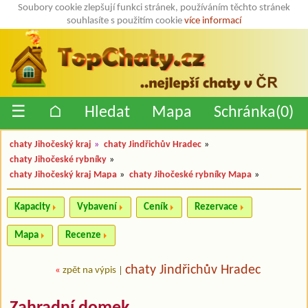
Soubory cookie zlepšují funkci stránek, používáním těchto stránek
souhlasíte s použitím cookie
více informací
☰
⌂
Hledat
Mapa
Schránka(
0
)
chaty Jihočeský kraj
»
chaty Jindřichův Hradec
»
chaty Jihočeské rybníky
»
chaty Jihočeský kraj Mapa
»
chaty Jihočeské rybníky Mapa
»
Kapacity
Vybavení
Ceník
Rezervace
Mapa
Recenze
chaty Jindřichův Hradec
«
zpět na výpis
|