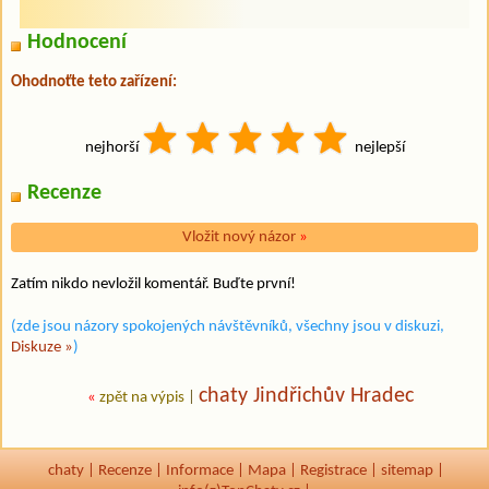
Hodnocení
Ohodnoťte teto zařízení:
nejhorší
nejlepší
Recenze
Vložit nový názor
»
Zatím nikdo nevložil komentář. Buďte první!
(zde jsou názory spokojených návštěvníků, všechny jsou v diskuzi,
Diskuze »
)
chaty Jindřichův Hradec
«
zpět na výpis
|
chaty
|
Recenze
|
Informace
|
Mapa
|
Registrace
|
sitemap
|