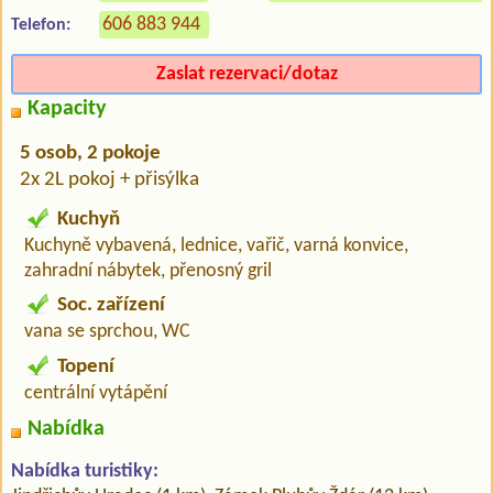
606 883 944
Telefon:
Zaslat rezervaci/dotaz
Kapacity
5 osob, 2 pokoje
2x 2L pokoj + přisýlka
Kuchyň
Kuchyně vybavená, lednice, vařič, varná konvice,
zahradní nábytek, přenosný gril
Soc. zařízení
vana se sprchou, WC
Topení
centrální vytápění
Nabídka
Nabídka turistiky: