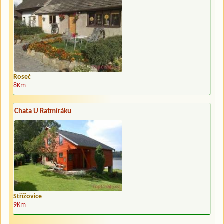
Roseč
8Km
Chata U Ratmíráku
Střížovice
9Km