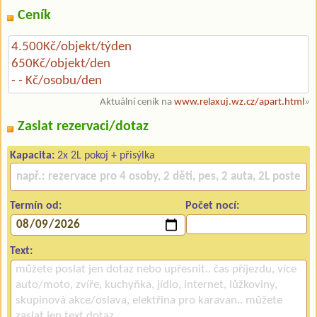
Ceník
4.500Kč/objekt/týden
650Kč/objekt/den
- - Kč/osobu/den
Aktuální ceník na
www.relaxuj.wz.cz/apart.html
»
Zaslat rezervaci/dotaz
Kapacita:
2x 2L pokoj + přisýlka
Termín od:
Počet nocí:
Text: