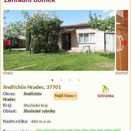
Zahradní domek
chata
kuchyň
Jindřichův Hradec
, 37701
Okres:
Jindřichův
Najít trasu »
Schránka
Hradec
Kraj:
Jihočeský kraj
Oblast:
Jihočeské rybníky
Nadm.výška:
460 m.n.m.