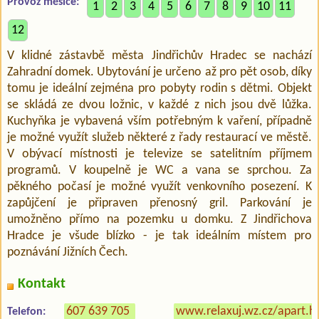
Provoz měsíce:
1
2
3
4
5
6
7
8
9
10
11
12
V klidné zástavbě města Jindřichův Hradec se nachází
Zahradní domek. Ubytování je určeno až pro pět osob, díky
tomu je ideální zejména pro pobyty rodin s dětmi. Objekt
se skládá ze dvou ložnic, v každé z nich jsou dvě lůžka.
Kuchyňka je vybavená vším potřebným k vaření, případně
je možné využít služeb některé z řady restaurací ve městě.
V obývací místnosti je televize se satelitním příjmem
programů. V koupelně je WC a vana se sprchou. Za
pěkného počasí je možné využít venkovního posezení. K
zapůjčení je připraven přenosný gril. Parkování je
umožněno přímo na pozemku u domku. Z Jindřichova
Hradce je všude blízko - je tak ideálním místem pro
poznávání Jižních Čech.
Kontakt
607 639 705
www.relaxuj.wz.cz/apart.h
Telefon: