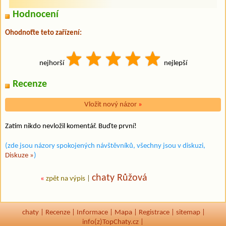
Hodnocení
Ohodnoťte teto zařízení:
nejhorší
nejlepší
Recenze
Vložit nový názor
»
Zatím nikdo nevložil komentář. Buďte první!
(zde jsou názory spokojených návštěvníků, všechny jsou v diskuzi,
Diskuze »
)
chaty Růžová
«
zpět na výpis
|
chaty
|
Recenze
|
Informace
|
Mapa
|
Registrace
|
sitemap
|
info(z)TopChaty.cz |