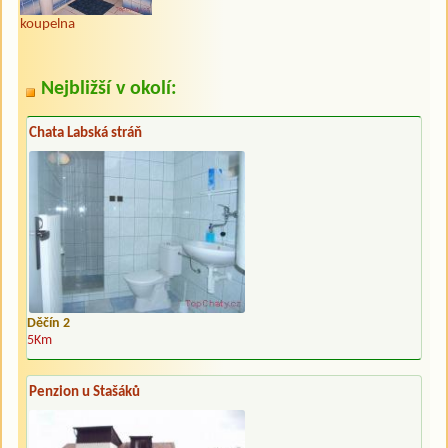
koupelna
Nejbližší v okolí:
Chata Labská stráň
Děčín 2
5Km
Penzion u Stašáků