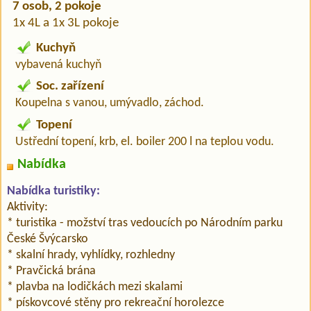
7 osob, 2 pokoje
1x 4L a 1x 3L pokoje
Kuchyň
vybavená kuchyň
Soc. zařízení
Koupelna s vanou, umývadlo, záchod.
Topení
Ustřední topení, krb, el. boiler 200 l na teplou vodu.
Nabídka
Nabídka turistiky:
Aktivity:
* turistika - možství tras vedoucích po Národním parku
České Švýcarsko
* skalní hrady, vyhlídky, rozhledny
* Pravčická brána
* plavba na lodičkách mezi skalami
* pískovcové stěny pro rekreační horolezce