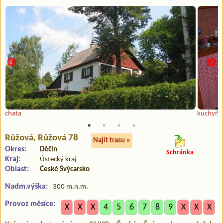
chata
kuchyň
Růžová
, Růžová 78
Najít trasu »
Okres:
Děčín
Schránka
Kraj:
Ústecký kraj
Oblast:
České Švýcarsko
Nadm.výška:
300 m.n.m.
Provoz měsíce:
X
X
X
4
5
6
7
8
9
X
X
X