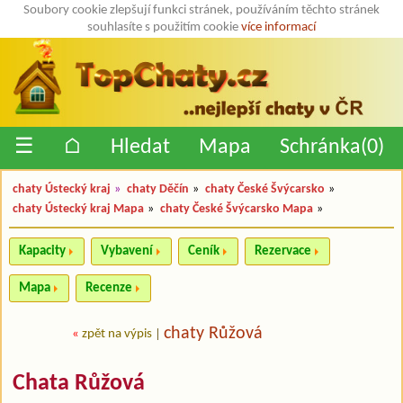
Soubory cookie zlepšují funkci stránek, používáním těchto stránek
souhlasíte s použitím cookie
více informací
☰
⌂
Hledat
Mapa
Schránka(
0
)
chaty Ústecký kraj
»
chaty Děčín
»
chaty České Švýcarsko
»
chaty Ústecký kraj Mapa
»
chaty České Švýcarsko Mapa
»
Kapacity
Vybavení
Ceník
Rezervace
Mapa
Recenze
chaty Růžová
«
zpět na výpis
|
Chata Růžová