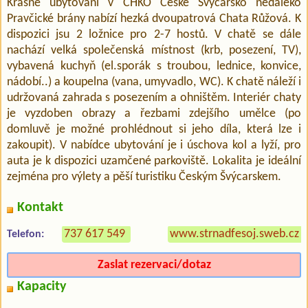
Krásné ubytování v CHKO České Švýcarsko nedaleko
Pravčické brány nabízí hezká dvoupatrová Chata Růžová. K
dispozici jsu 2 ložnice pro 2-7 hostů. V chatě se dále
nachází velká společenská místnost (krb, posezení, TV),
vybavená kuchyň (el.sporák s troubou, lednice, konvice,
nádobí..) a koupelna (vana, umyvadlo, WC). K chatě náleží i
udržovaná zahrada s posezením a ohništěm. Interiér chaty
je vyzdoben obrazy a řezbami zdejšího umělce (po
domluvě je možné prohlédnout si jeho díla, která lze i
zakoupit). V nabídce ubytování je i úschova kol a lyží, pro
auta je k dispozici uzamčené parkoviště. Lokalita je ideální
zejména pro výlety a pěší turistiku Českým Švýcarskem.
Kontakt
737 617 549
www.strnadfesoj.sweb.cz
Telefon:
Zaslat rezervaci/dotaz
Kapacity