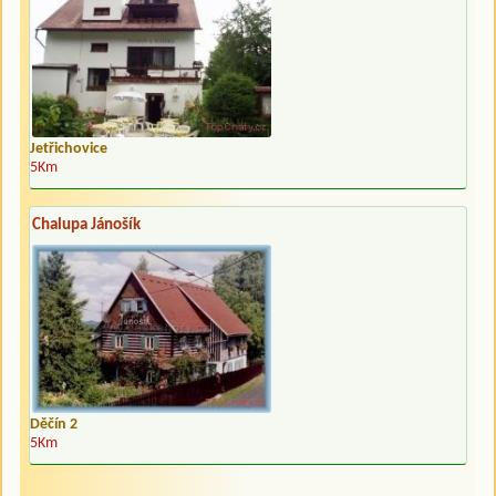
Jetřichovice
5Km
Chalupa Jánošík
Děčín 2
5Km