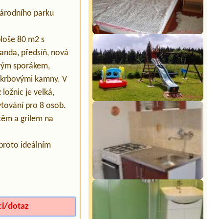
Národního parku
ploše 80 m2 s
anda, předsíň, nová
vým sporákem,
a krbovými kamny. V
ložnic je velká,
ytování pro 8 osob.
těm a grilem na
 proto ideálním
ci/dotaz