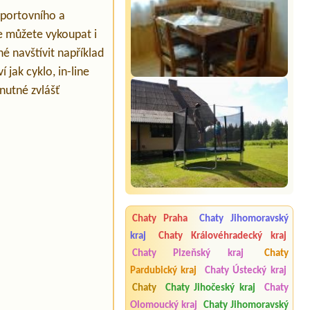
sportovního a
se můžete vykoupat i
é navštívit například
 jak cyklo, in-line
 nutné zvlášť
Chaty Praha
Chaty Jihomoravský
kraj
Chaty Královéhradecký kraj
Chaty Plzeňský kraj
Chaty
Pardubický kraj
Chaty Ústecký kraj
Chaty
Chaty Jihočeský kraj
Chaty
Olomoucký kraj
Chaty Jihomoravský