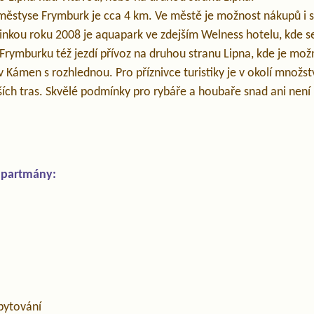
městyse Frymburk je cca 4 km. Ve městě je možnost nákupů i 
vinkou roku 2008 je aquapark ve zdejším Welness hotelu, kde 
 Frymburku též jezdí přívoz na druhou stranu Lipna, kde je možn
 Kámen s rozhlednou. Pro příznivce turistiky je v okolí množství
ěších tras. Skvělé podmínky pro rybáře a houbaře snad ani není
apartmány:
bytování