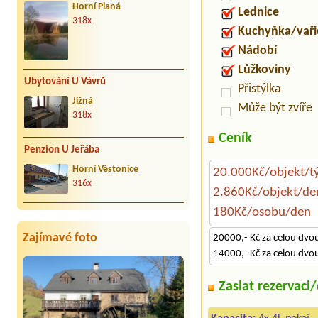
Horní Planá
Lednice
318x
Kuchyňka/vaři
Nádobí
Lůžkoviny
Ubytování U Vávrů
Přistýlka
Jižná
Může být zvíře
318x
Ceník
Penzion U Jeřába
Horní Věstonice
20.000Kč/objekt/t
316x
2.860Kč/objekt/de
180Kč/osobu/den
Zajímavé foto
20000,- Kč za celou dvo
14000,- Kč za celou dvo
Zaslat rezervaci