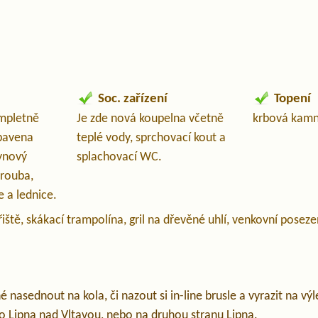
Soc. zařízení
Topení
ompletně
Je zde nová koupelna včetně
krbová kam
ybavena
teplé vody, sprchovací kout a
ynový
splachovací WC.
trouba,
 a lednice.
iště, skákací trampolína, gril na dřevěné uhlí, venkovní poseze
nasednout na kola, či nazout si in-line brusle a vyrazit na výlet
do Lipna nad Vltavou, nebo na druhou stranu Lipna.