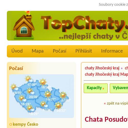
Soubory cookie z
Úvod
Mapa
Počasí
Přihlásit
Informace
Počasí
chaty Jihočeský kraj
»
c
chaty Jihočeský kraj Ma
Kapacity
Vybaven
«
zpět na výpi
Chata Posudo
kempy Česko