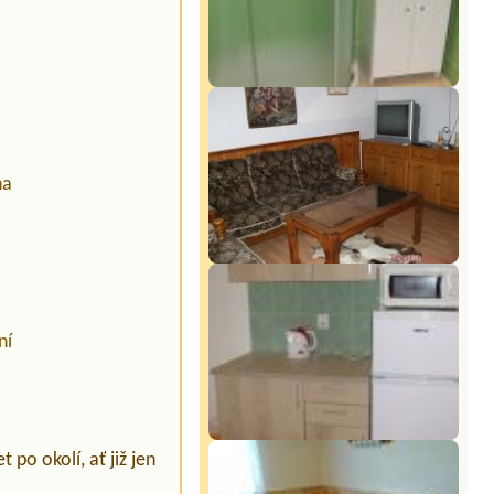
na
ní
 po okolí, ať již jen