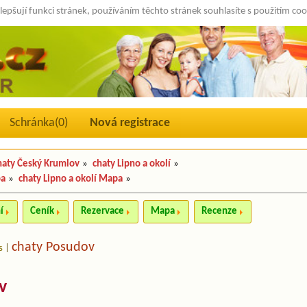
lepšují funkci stránek, používáním těchto stránek souhlasíte s použitím co
Schránka(
0
)
Nová registrace
haty Český Krumlov
»
chaty Lipno a okolí
»
pa
»
chaty Lipno a okolí Mapa
»
í
Ceník
Rezervace
Mapa
Recenze
chaty Posudov
s
|
v