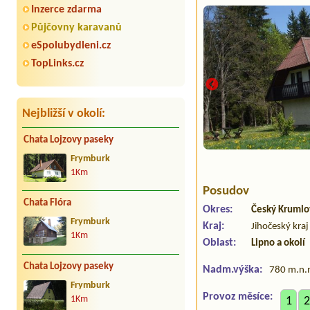
Inzerce zdarma
Půjčovny karavanů
eSpolubydleni.cz
TopLinks.cz
Nejbližší v okolí:
Chata Lojzovy paseky
Frymburk
1Km
Posudov
Chata Flóra
Okres:
Český Krumlo
Frymburk
Kraj:
Jihočeský kraj
1Km
Oblast:
Lipno a okolí
Chata Lojzovy paseky
Nadm.výška:
780 m.n.
Frymburk
Provoz měsíce:
1Km
1
2