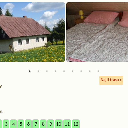
Najít trasu »
v
m.
3
4
5
6
7
8
9
10
11
12