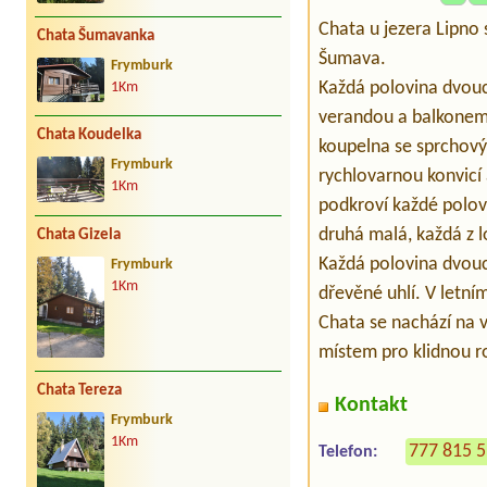
Chata u jezera Lipno
Chata Šumavanka
Šumava.
Frymburk
Každá polovina dvouc
1Km
verandou a balkonem,
Chata Koudelka
koupelna se sprchov
Frymburk
rychlovarnou konvicí
1Km
podkroví každé polovi
druhá malá, každá z 
Chata Gizela
Každá polovina dvouc
Frymburk
1Km
dřevěné uhlí. V letní
Chata se nachází na v
místem pro klidnou 
Chata Tereza
Kontakt
Frymburk
1Km
777 815 
Telefon: