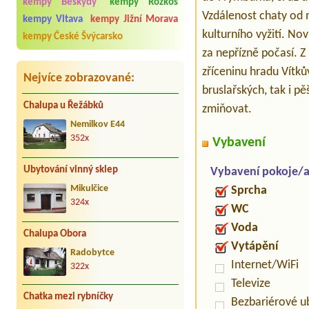
kempy Beskydy
kempy Rozkoš
Vzdálenost chaty od 
kempy Vltava
kempy Jižní Morava
kulturního vyžití. No
kempy České Švýcarsko
za nepřízně počasí. Z
zříceninu hradu Vítkův
Nejvíce zobrazované:
bruslařských, tak i p
Chalupa u Řežábků
zmiňovat.
Nemilkov E44
352x
Vybavení
Ubytování vinný sklep
Vybavení pokoje/
Sprcha
Mikulčice
324x
WC
Voda
Chalupa Obora
Vytápění
Radobytce
Internet/WiFi
322x
Televize
Chatka mezi rybníčky
Bezbariérové u