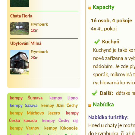
Kapacity
Chata Floria
16 osob, 4 pokoje
Frymburk
4x 4L pokoj
1Km
Kuchyň
Ubytování Milná
Kuchyně je také k
Frymburk
nově zařízena a v
2Km
nádobím. Je zde pl
sporák, mikrovlná 
rychlovarná konvice
Další:
dětské hř
kempy Šumava
kempy Lipno
Nabídka
kempy Sázava
kempy Jižní Čechy
kempy Máchovo Jezero
kempy
Nabídka turistiky:
Česká kanada
kempy Český ráj
Hned u chaty je možné 
kempy Vranov
kempy Krkonoše
do Frymburka, či až 