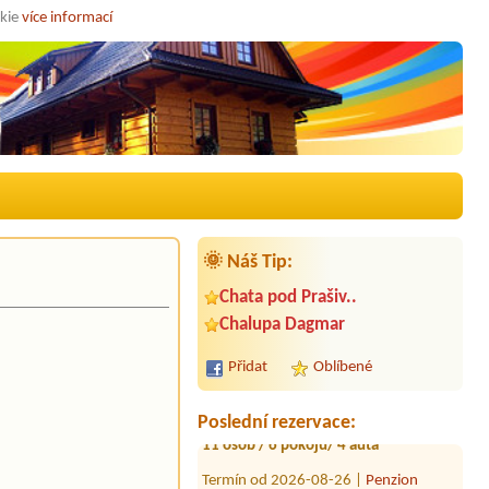
okie
více informací
🌞 Náš Tip:
Termín od 2026-08-25 |
Apartmán
Chata pod Prašiv..
Staré Hamry
Chalupa Dagmar
Termín od 2026-08-27 |
Apartmány
Razula
Přidat
Oblíbené
Termín od 2026-09-25 |
Chalupa Na
Zemi 211
11 osob / 6 pokojů/ 4 auta
Poslední rezervace:
Termín od 2026-08-26 |
Penzion
Alpina
5 osob,1auto,pokud možno pokoje