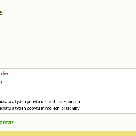
č
ýden
n
uchatu a týden pobytu o letních prázdninách
uchatu a týden pobytu mimo letní prázdniny
/dotaz