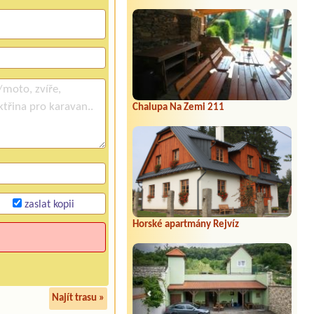
Chalupa Na Zemi 211
zaslat kopii
Horské apartmány Rejvíz
Najít trasu »