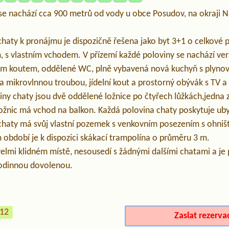
 se nachází cca 900 metrů od vody u obce Posudov, na okraji 
haty k pronájmu je dispozičně řešena jako byt 3+1 o celkové 
 s vlastním vchodem. V přízemí každé poloviny se nachází ver
ým koutem, oddělené WC, plně vybavená nová kuchyň s plyno
 a mikrovlnnou troubou, jídelní kout a prostorný obývák s TV 
ny chaty jsou dvě oddělené ložnice po čtyřech lůžkách,jedna z 
ložnic má vchod na balkon. Každá polovina chaty poskytuje ub
haty má svůj vlastní pozemek s venkovním posezením s ohniš
m období je k dispozici skákací trampolína o průměru 3 m.
elmi klidném místě, nesousedí s žádnými dalšími chatami a je
rodinnou dovolenou.
512
Zaslat rezerva