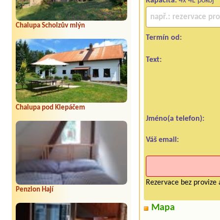
Kapacita:
4x 4L pokoj
Chalupa Scholzův mlýn
Termín od:
Text:
Chalupa pod Klepáčem
Jméno(a telefon):
Váš email:
Rezervace bez provize 
Penzion Hají
Mapa