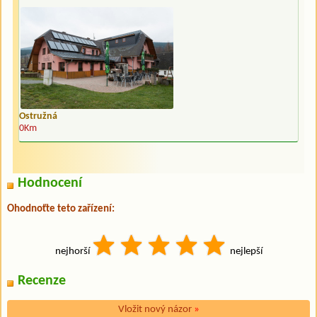
Ostružná
0Km
Hodnocení
Ohodnoťte teto zařízení:
nejhorší
nejlepší
Recenze
Vložit nový názor
»