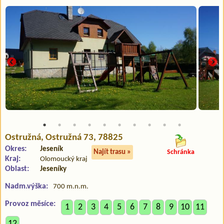
Ostružná
, Ostružná 73, 78825
Okres:
Jeseník
Najít trasu »
Schránka
Kraj:
Olomoucký kraj
Oblast:
Jeseníky
Nadm.výška:
700 m.n.m.
Provoz měsíce:
1
2
3
4
5
6
7
8
9
10
11
12