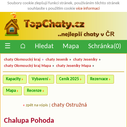
Soubory cookie zlepšují funkci stránek, používáním těchto stránek
souhlasíte s použitím cookie
více informací
☰
⌂
Hledat
Mapa
Schránka(
0
)
chaty Olomoucký kraj
»
chaty Jeseník
»
chaty Jeseníky
»
chaty Olomoucký kraj Mapa
»
chaty Jeseníky Mapa
»
Kapacity
Vybavení
Ceník 2025
Rezervace
Mapa
Recenze
chaty Ostružná
«
zpět na výpis
|
Chalupa Pohoda