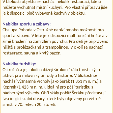
V blízkosti objektu se nachází několik restaurací, kde si
můžete vychutnat místní kuchyni. Pro vlastní přípravu jídel
je k dispozici plně vybavená kuchyň v objektu.
Nabídka sportu a zábavy:
Chalupa Pohoda v Ostružné nabízí mnoho možností pro
sport a zábavu. V létě je k dispozici multifunkční hřiště a v
zimě bruslení na zamrzlém povrchu. Pro děti je připraveno
hřiště s prolézačkami a trampolínou. V okolí se nachází
restaurace, sauna a krytý bazén.
Nabídka turistiky:
Ostružná a její okolí nabízejí širokou škálu turistických
aktivit pro milovníky přírody a historie. V blízkosti se
nachází významné vrcholy jako Šerák (1 351 m n. m.) a
Keprník (1 423 m n. m.), ideální pro pěší turistiku s
nádhernými výhledy. Obří skály poblíž Šeráku představují
fascinující skalní útvary, které byly objeveny po větrné
smrští v 70. letech 20. století.