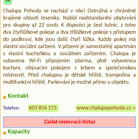
Chalupa Pohoda se nachází v obci Ostružná v chráněné
krajinné oblasti Jeseníky. Nabízí nadstandardní ubytování
pro skupiny až 22 osob. K dispozici je šest ložnic, z toho
dva čtyřlůžkové pokoje a dva třílůžkové pokoje s přístupem
do podkroví, kde jsou další čtyři lůžka. Každý pokoj má
vlastní sociální zařízení. V přízemí je samostatný apartmán
s vlastní kuchyňkou a sociálním zařízením. Chalupa je
vybavena Wi-Fi připojením zdarma, plně vybavenou
kuchyní, obývacím pokojem s krbem a společenskou
místností. Před chalupou je dětské hřiště, trampolína a
multifunkční hřiště. Parkování je možné přímo u objektu.
Kontakt
603 856 173
www.chalupapohoda.cz
»
Telefon:
Zaslat rezervaci/dotaz
Kapacity