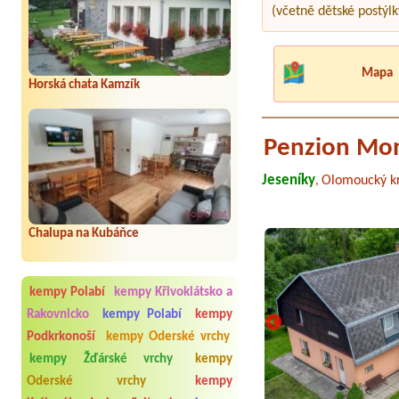
(včetně dětské postýlk
Mapa
Horská chata Kamzík
Penzion Mo
Jeseníky
Olomoucký kr
,
Chalupa na Kubáňce
kempy Polabí
kempy Křivoklátsko a
Rakovnicko
kempy Polabí
kempy
Podkrkonoší
kempy Oderské vrchy
kempy Žďárské vrchy
kempy
Oderské vrchy
kempy