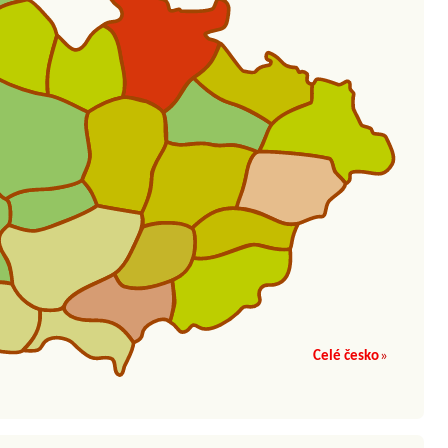
Celé česko
»