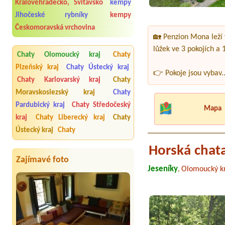
Královéhradecko, Svitavsko
kempy
Jihočeské rybníky
kempy
Českomoravská vrchovina
🏡 Penzion Mona leží v
lůžek ve 3 pokojích a
Chaty Olomoucký kraj
Chaty
Plzeňský kraj
Chaty Ústecký kraj
👉 Pokoje jsou vybav.
Chaty Karlovarský kraj
Chaty
Moravskoslezský kraj
Chaty
Pardubický kraj
Chaty Středočeský
Mapa
kraj
Chaty Liberecký kraj
Chaty
Ústecký kraj
Chaty
Horská chat
Zajímavé foto
Jeseníky
Olomoucký kr
,