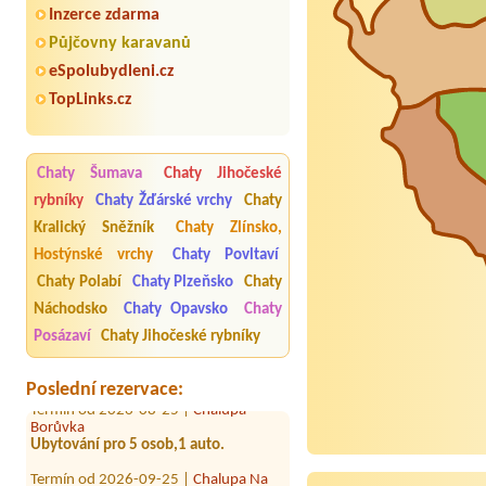
Inzerce zdarma
Půjčovny karavanů
eSpolubydleni.cz
TopLinks.cz
Termín od 2026-08-26 |
Apartmán
Staré Hamry
5 osob,1 auto.
Chaty Šumava
Chaty Jihočeské
Termín od 2026-08-26 |
Penzion
rybníky
Chaty Žďárské vrchy
Chaty
Alpina
5 osob,1auto,pokud možno pokoje
Kralický Sněžník
Chaty Zlínsko,
vedle sebe.
Hostýnské vrchy
Chaty Povltaví
Termín od 2026-08-25 |
Apartmán
Chaty Polabí
Chaty Plzeňsko
Chaty
Staré Hamry
Náchodsko
Chaty Opavsko
Chaty
Termín od 2026-08-27 |
Apartmány
Posázaví
Chaty Jihočeské rybníky
Razula
Termín od 2026-08-25 |
Chalupa
Poslední rezervace:
Borůvka
Ubytování pro 5 osob,1 auto.
Termín od 2026-09-25 |
Chalupa Na
Zemi 211
11 osob / 6 pokojů/ 4 auta