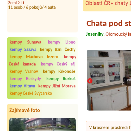
Oblasti ČR»
chaty 
Chata pod st
Jeseníky
Olomoucký kr
,
kempy Šumava
kempy Lipno
kempy Sázava
kempy Jižní Čechy
kempy Máchovo Jezero
kempy
Česká kanada
kempy Český ráj
kempy Vranov
kempy Krkonoše
kempy Beskydy
kempy Rozkoš
kempy Vltava
kempy Jižní Morava
kempy České Švýcarsko
Zajímavé foto
V krásném prostředí h