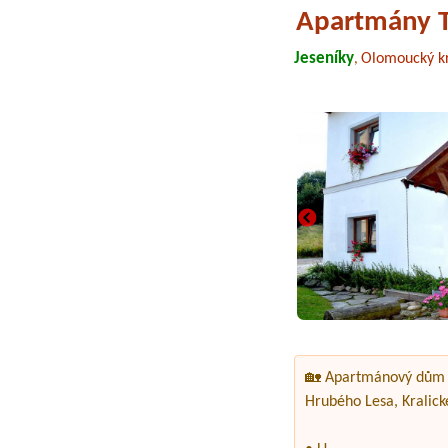
Apartmány 
Jeseníky
Olomoucký kr
,
🏡 Apartmánový dům T
Hrubého Lesa, Kralick