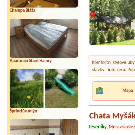
Chalupa Bláža
Apartmán Staré Hamry
Komfortní stylové uby
stavby i interiéru. P
Mapa
Šprinclův mlýn
Chata Myšá
Jeseníky
Moravskoslez
,