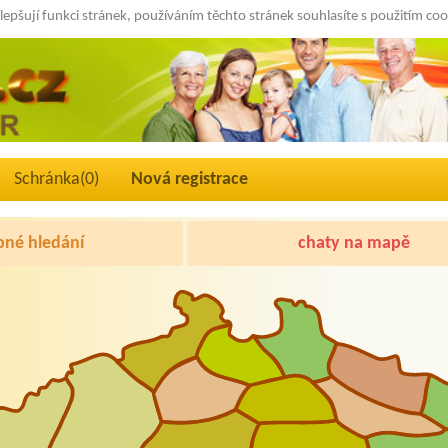
lepšují funkci stránek, používáním těchto stránek souhlasíte s použitím co
Schránka(
0
)
Nová registrace
né hledání
chaty na mapě