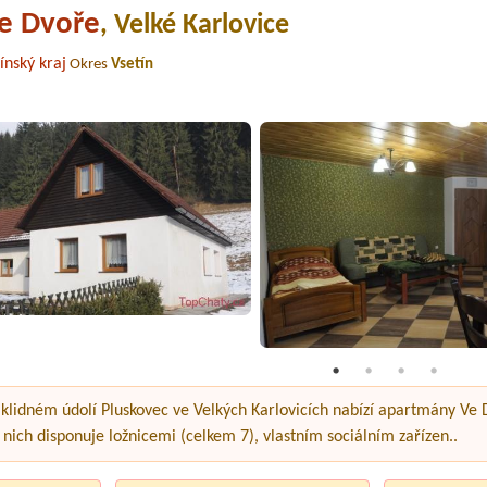
e Dvoře
, Velké Karlovice
ínský kraj
Okres
Vsetín
 klidném údolí Pluskovec ve Velkých Karlovicích nabízí apartmány Ve
nich disponuje ložnicemi (celkem 7), vlastním sociálním zařízen..