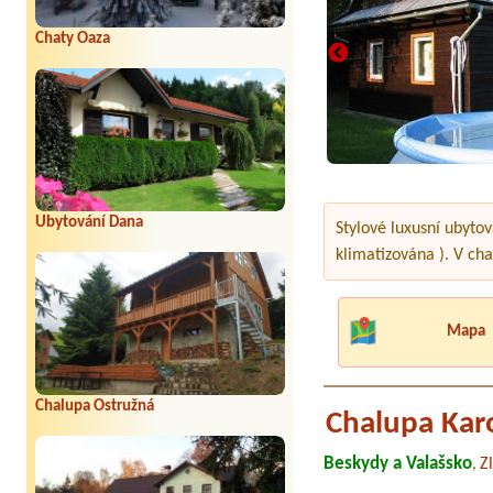
Chaty Oaza
Ubytování Dana
Stylové luxusní ubytov
klimatizována ). V ch
Mapa
Chalupa Ostružná
Chalupa Kar
Beskydy a Valašsko
Zl
,