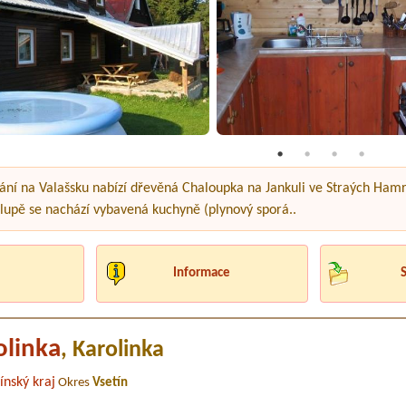
ání na Valašsku nabízí dřevěná Chaloupka na Jankuli ve Straých Hamrec
alupě se nachází vybavená kuchyně (plynový sporá..
Informace
olinka
, Karolinka
ínský kraj
Okres
Vsetín