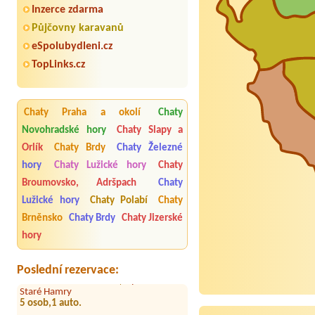
Inzerce zdarma
Půjčovny karavanů
eSpolubydleni.cz
TopLinks.cz
Chaty Praha a okolí
Chaty
Novohradské hory
Chaty Slapy a
Orlík
Chaty Brdy
Chaty Železné
hory
Chaty Lužické hory
Chaty
Termín od 2026-08-25 |
Apartmán
Broumovsko, Adršpach
Chaty
Staré Hamry
Lužické hory
Chaty Polabí
Chaty
Termín od 2026-09-25 |
Chalupa Na
Brněnsko
Chaty Brdy
Chaty Jizerské
Zemi 211
hory
11 osob / 6 pokojů/ 4 auta
Termín od 2026-08-26 |
Apartmán
Poslední rezervace:
Staré Hamry
5 osob,1 auto.
Termín od 2026-08-26 |
Penzion