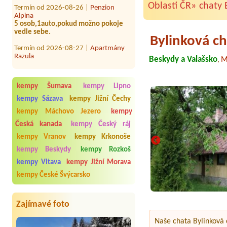
Alpina
Oblasti ČR»
chaty 
5 osob,1auto,pokud možno pokoje
vedle sebe.
Termín od 2026-08-27 |
Apartmány
Bylinková c
Razula
Termín od 2026-08-25 |
Chalupa
Beskydy a Valašsko
M
,
Borůvka
Ubytování pro 5 osob,1 auto.
kempy Šumava
kempy Lipno
kempy Sázava
kempy Jižní Čechy
kempy Máchovo Jezero
kempy
Česká kanada
kempy Český ráj
kempy Vranov
kempy Krkonoše
kempy Beskydy
kempy Rozkoš
kempy Vltava
kempy Jižní Morava
kempy České Švýcarsko
Zajímavé foto
Naše chata Bylinková 