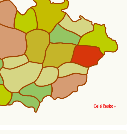
Celé česko
»