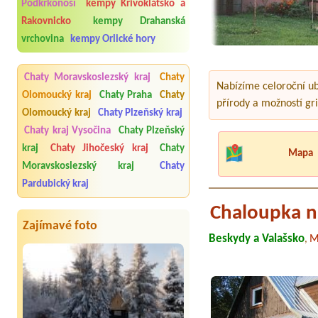
Podkrkonoší
kempy Křivoklátsko a
Rakovnicko
kempy Drahanská
vrchovina
kempy Orlické hory
Chaty Moravskoslezský kraj
Chaty
Nabízíme celoroční ub
Olomoucký kraj
Chaty Praha
Chaty
přírody a možností gri
Olomoucký kraj
Chaty Plzeňský kraj
Chaty kraj Vysočina
Chaty Plzeňský
kraj
Chaty Jihočeský kraj
Chaty
Mapa
Moravskoslezský kraj
Chaty
Pardubický kraj
Chaloupka n
Zajímavé foto
Beskydy a Valašsko
M
,