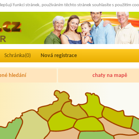
lepšují funkci stránek, používáním těchto stránek souhlasíte s použitím co
Schránka(
0
)
Nová registrace
né hledání
chaty na mapě