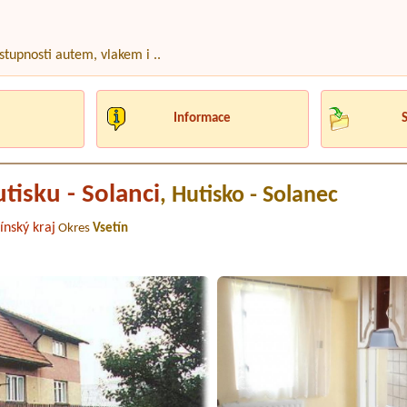
stupnosti autem, vlakem i ..
Informace
tisku - Solanci
, Hutisko - Solanec
ínský kraj
Okres
Vsetín