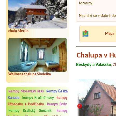
termíny!
Nachází se v dobré do
chata Merlin
Mapa
Chalupa v Hu
Beskydy a Valašsko
Zl
,
Wellness chalupa Šindelka
kempy Moravský kras
kempy Česká
Kanada
kempy Krušné hory
kempy
Džbánsko a Podřípsko
kempy Brdy
kempy Kralický Sněžník
kempy