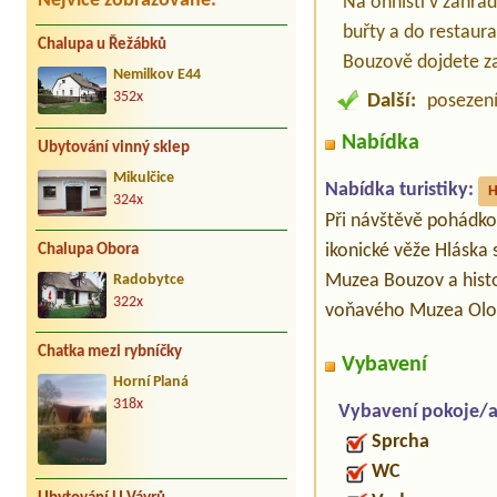
Nejvíce zobrazované:
Na ohništi v zahrad
buřty a do restaura
Chalupa u Řežábků
Bouzově dojdete za
Nemilkov E44
352x
Další:
posezení 
Nabídka
Ubytování vinný sklep
Mikulčice
Nabídka turistiky:
H
324x
Při návštěvě pohádko
ikonické věže Hláska
Chalupa Obora
Muzea Bouzov a histo
Radobytce
322x
voňavého Muzea Olom
Chatka mezi rybníčky
Vybavení
Horní Planá
318x
Vybavení pokoje/
Sprcha
WC