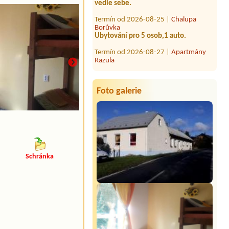
Termín od 2026-08-25 |
Chalupa
Borůvka
Ubytování pro 5 osob,1 auto.
Termín od 2026-08-27 |
Apartmány
Razula
Termín od 2026-09-25 |
Chalupa Na
Zemi 211
11 osob / 6 pokojů/ 4 auta
Foto galerie
Schránka