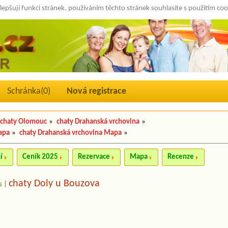
lepšují funkci stránek, používáním těchto stránek souhlasíte s použitím co
Schránka(
0
)
Nová registrace
chaty Olomouc
»
chaty Drahanská vrchovina
»
apa
»
chaty Drahanská vrchovina Mapa
»
í
Ceník 2025
Rezervace
Mapa
Recenze
chaty Doly u Bouzova
s
|