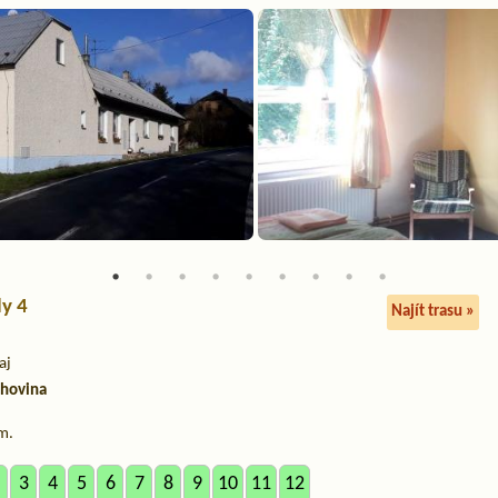
ly 4
Najít trasu »
aj
chovina
m.
3
4
5
6
7
8
9
10
11
12