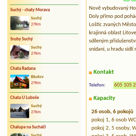
Nově vybudovaný Host
Suchý - chaty Morava
Doly přímo pod pohá
Suchý
Loštic zvaných Měst
27Km
krajinná oblast Litov
Sruby Suchý
sdíleným příslušenstv
Suchy
snídani, u hradu sídl
27Km
Chata Radana
Kontakt
Bludov
27Km
605 105 
Telefon:
Kapacity
Chata U Luboše
Suchý
26 osob, 6 pokojů
27Km
pokoj 1, 6 osob W
Chalupa na Sucháči
pokoj 2, 5 osoby, 
Suchý