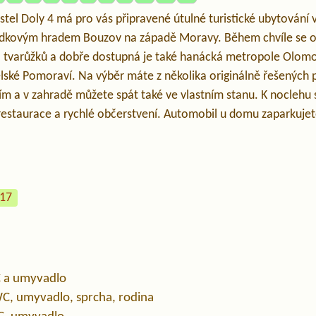
el Doly 4 má pro vás připravené útulné turistické ubytování 
dkovým hradem Bouzov na západě Moravy. Během chvíle se o
o tvarůžků a dobře dostupná je také hanácká metropole Olo
elské Pomoraví. Na výběr máte z několika originálně řešených p
ím a v zahradě můžete spát také ve vlastním stanu. K noclehu 
í restaurace a rychlé občerstvení. Automobil u domu zaparkuje
217
C a umyvadlo
WC, umyvadlo, sprcha, rodina