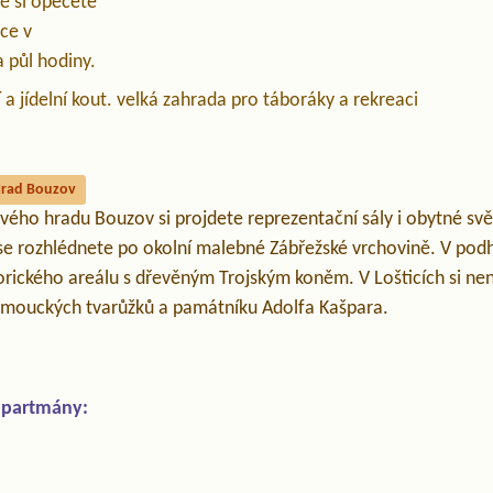
ě si opečete
ce v
 půl hodiny.
a jídelní kout. velká zahrada pro táboráky a rekreaci
rad Bouzov
vého hradu Bouzov si projdete reprezentační sály i obytné svě
 se rozhlédnete po okolní malebné Zábřežské vrchovině. V podh
rického areálu s dřevěným Trojským koněm. V Lošticích si nen
ouckých tvarůžků a památníku Adolfa Kašpara.
apartmány: