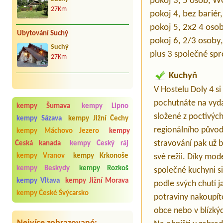
pokoj 3, 5 osob, 
27Km
pokoj 4, bez bariér
pokoj 5, 2x2 4 oso
Ubytování Suchý
pokoj 6, 2/3 osoby
Suchý
plus 3 společné spr
27Km
Kuchyň
V Hostelu Doly 4 si
pochutnáte na vyda
kempy Šumava
kempy Lipno
složené z poctivých
kempy Sázava
kempy Jižní Čechy
regionálního původ
kempy Máchovo Jezero
kempy
stravování pak už 
Česká kanada
kempy Český ráj
své režii. Díky mod
kempy Vranov
kempy Krkonoše
kempy Beskydy
kempy Rozkoš
společné kuchyni si
kempy Vltava
kempy Jižní Morava
podle svých chutí 
kempy České Švýcarsko
potraviny nakoupít
obce nebo v blízkýc