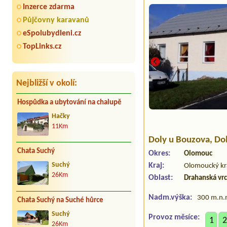
Inzerce zdarma
Půjčovny karavanů
eSpolubydleni.cz
TopLinks.cz
Nejbližší v okolí:
Hospůdka a ubytování na chalupě
Hačky
11Km
Doly u Bouzova
, Do
Chata Suchý
Okres:
Olomouc
Kraj:
Suchý
Olomoucký kr
26Km
Oblast:
Drahanská vr
Nadm.výška:
300 m.n.
Chata Suchý na Suché hůrce
Suchý
Provoz měsíce:
1
2
26Km