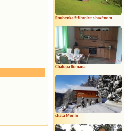
Roubenka Stříbrnice s bazénem
Chalupa Romana
chata Merlin