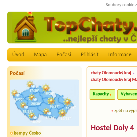
Soubory cookie z
Úvod
Mapa
Počasí
Přihlásit
Informace
Počasí
chaty Olomoucký kraj
»
chaty Olomoucký kraj M
Kapacity
Vybaven
«
zpět na výpi
Hostel Doly 4
kempy Česko