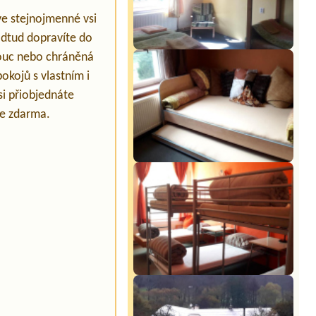
ve stejnojmenné vsi
dtud dopravíte do
mouc nebo chráněná
okojů s vlastním i
si přiobjednáte
te zdarma.