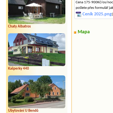
Cena 175-900Kč/os/noc 
pošlete přes formulář ja
Ceník 2025.png
Chaty Albatros
Mapa
Kašperky 440
Ubytování U Bendů