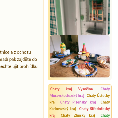
tnice a z ochozu
radí pak zajděte do
echte ujít prohlídku
Chaty kraj Vysočina
Chaty
Moravskoslezský kraj
Chaty Ústecký
kraj
Chaty Plzeňský kraj
Chaty
Karlovarský kraj
Chaty Středočeský
kraj
Chaty Zlínský kraj
Chaty