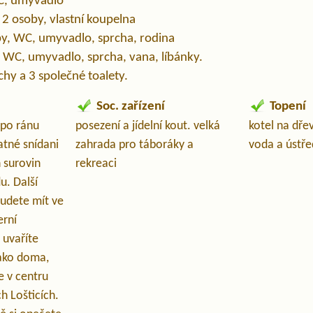
WC, umyvadlo
, 2 osoby, vlastní koupelna
by, WC, umyvadlo, sprcha, rodina
, WC, umyvadlo, sprcha, vana, líbánky.
chy a 3 společné toalety.
Soc. zařízení
Topení
 po ránu
posezení a jídelní kout. velká
kotel na dře
tné snídani
zahrada pro táboráky a
voda a ústře
 surovin
rekreaci
u. Další
budete mít ve
erní
 uvaříte
jako doma,
e v centru
h Lošticích.