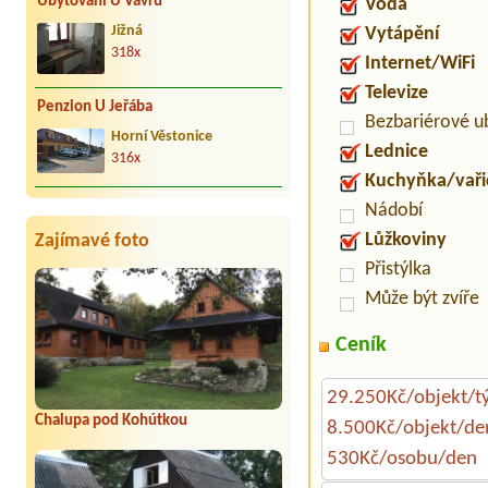
Ubytování U Vávrů
Voda
Vytápění
Jižná
318x
Internet/WiFi
Televize
Penzion U Jeřába
Bezbariérové u
Horní Věstonice
Lednice
316x
Kuchyňka/vaři
Nádobí
Lůžkoviny
Zajímavé foto
Přistýlka
Může být zvíře
Ceník
29.250Kč/objekt/t
Chalupa pod Kohútkou
8.500Kč/objekt/de
530Kč/osobu/den