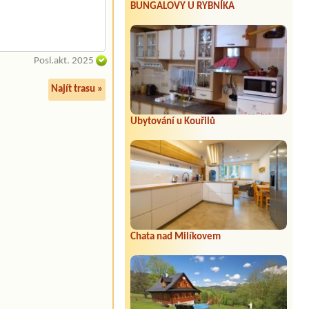
BUNGALOVY U RYBNÍKA
Posl.akt. 2025
Najít trasu »
Ubytování u Kouřilů
Chata nad Milíkovem