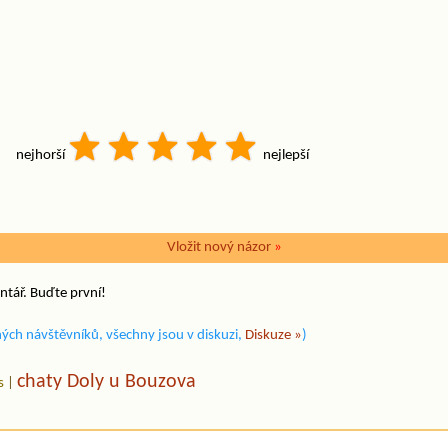
nejhorší
nejlepší
Vložit nový názor
»
ntář. Buďte první!
ých návštěvníků, všechny jsou v diskuzi,
Diskuze »
)
chaty Doly u Bouzova
s
|