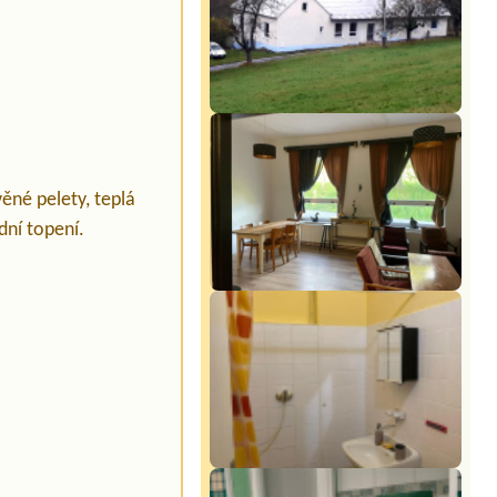
věné pelety, teplá
dní topení.