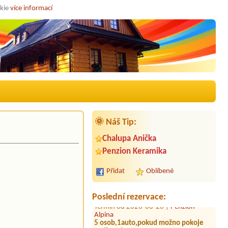
okie
více informací
🌞 Náš Tip:
Termín od 2026-08-25 |
Apartmán
Chalupa Anička
Staré Hamry
Penzion Keramika
Termín od 2026-08-26 |
Apartmán
Staré Hamry
Přidat
Oblíbené
5 osob,1 auto.
Termín od 2026-08-26 |
Penzion
Poslední rezervace:
Alpina
5 osob,1auto,pokud možno pokoje
vedle sebe.