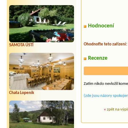
Hodnocení
Ohodnoťte teto zařízení:
SAMOTA ÚSTÍ
Recenze
Zatím nikdo nevložil kome
Chata Lopeník
(zde jsou názory spokojen
«
zpět na výpi