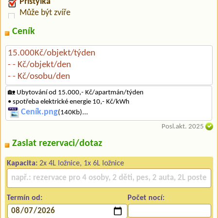
Přistýlka
Může být zvíře
Ceník
15.000Kč/objekt/týden
- - Kč/objekt/den
- - Kč/osobu/den
🏡 Ubytování od 15.000,- Kč/apartmán/týden
• spotřeba elektrické energie 10,- Kč/kWh
Ceník.png
(140Kb)...
Posl.akt. 2025
Zaslat rezervaci/dotaz
Kapacita:
2x 4L ložnice, 1x 6L ložnice
Termín od:
Počet nocí: