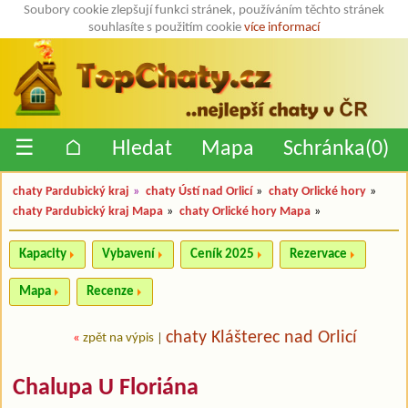
Soubory cookie zlepšují funkci stránek, používáním těchto stránek
souhlasíte s použitím cookie
více informací
☰
⌂
Hledat
Mapa
Schránka(
0
)
chaty Pardubický kraj
»
chaty Ústí nad Orlicí
»
chaty Orlické hory
»
chaty Pardubický kraj Mapa
»
chaty Orlické hory Mapa
»
Kapacity
Vybavení
Ceník 2025
Rezervace
Mapa
Recenze
chaty Klášterec nad Orlicí
«
zpět na výpis
|
Chalupa U Floriána