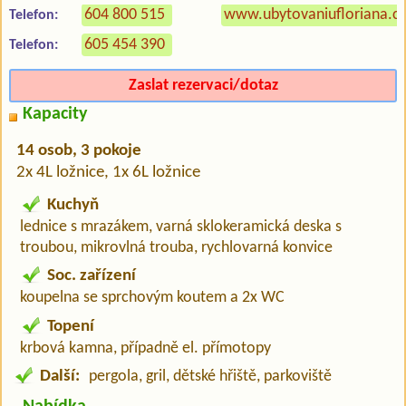
604 800 515
www.ubytovaniufloriana.cz
Telefon:
605 454 390
Telefon:
Zaslat rezervaci/dotaz
Kapacity
14 osob, 3 pokoje
2x 4L ložnice, 1x 6L ložnice
Kuchyň
lednice s mrazákem, varná sklokeramická deska s
troubou, mikrovlná trouba, rychlovarná konvice
Soc. zařízení
koupelna se sprchovým koutem a 2x WC
Topení
krbová kamna, případně el. přímotopy
Další:
pergola, gril, dětské hřiště, parkoviště