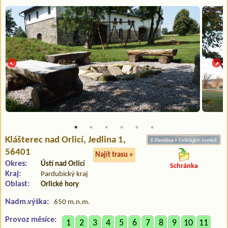
Klášterec nad Orlicí
, Jedlina 1,
56401
Najít trasu »
Okres:
Ústí nad Orlicí
Schránka
Kraj:
Pardubický kraj
Oblast:
Orlické hory
Nadm.výška:
650 m.n.m.
Provoz měsíce:
1
2
3
4
5
6
7
8
9
10
11