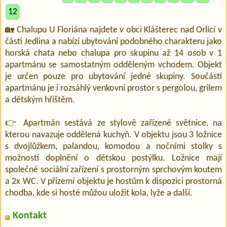
12
🏡 Chalupu U Floriána najdete v obci Klášterec nad Orlicí v
části Jedlina a nabízí ubytování podobného charakteru jako
horská chata nebo chalupa pro skupinu až 14 osob v 1
apartmánu se samostatným odděleným vchodem. Objekt
je určen pouze pro ubytování jedné skupiny. Součástí
apartmánu je i rozsáhlý venkovní prostor s pergolou, grilem
a dětským hřištěm.
👉 Apartmán sestává ze stylově zařízené světnice, na
kterou navazuje oddělená kuchyň. V objektu jsou 3 ložnice
s dvojlůžkem, palandou, komodou a nočními stolky s
možností doplnění o dětskou postýlku. Ložnice mají
společné sociální zařízení s prostorným sprchovým koutem
a 2x WC. V přízemí objektu je hostům k dispozici prostorná
chodba, kde si hosté můžou uložit kola, lyže a další.
Kontakt