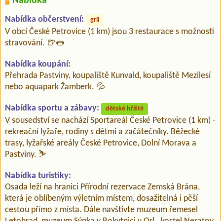
Nabídka
Nabídka občerstvení:
gril
V obci České Petrovice (1 km) jsou 3 restaurace s možností
stravování. 🍺🌭
Nabídka koupání:
Přehrada Pastviny, koupaliště Kunvald, koupaliště Mezilesí
nebo aquapark Žamberk. 💦
Nabídka sportu a zábavy:
dětské hřiště
V sousedství se nachází Sportareál České Petrovice (1 km) -
rekreační lyžaře, rodiny s dětmi a začátečníky. Běžecké
trasy, lyžařské areály České Petrovice, Dolní Morava a
Pastviny. ⛷️
Nabídka turistiky:
Osada leží na hranici Přírodní rezervace Zemská Brána,
která je oblíbeným výletním místem, dosažitelná i pěší
cestou přímo z místa. Dále navštivte muzeum řemesel