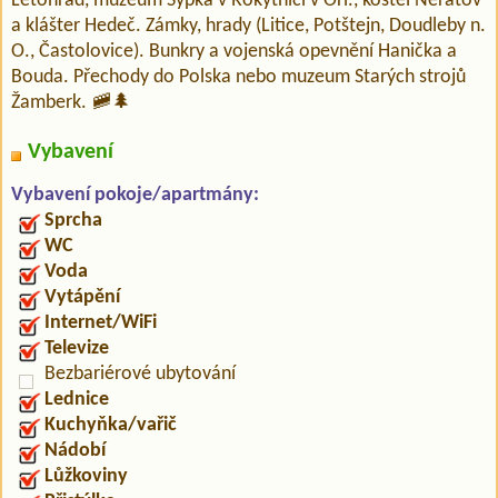
Letohrad, muzeum Sýpka v Rokytnici v Orl., kostel Neratov
a klášter Hedeč. Zámky, hrady (Litice, Potštejn, Doudleby n.
O., Častolovice). Bunkry a vojenská opevnění Hanička a
Bouda. Přechody do Polska nebo muzeum Starých strojů
Žamberk. 🚞🌲
Vybavení
Vybavení pokoje/apartmány:
Sprcha
WC
Voda
Vytápění
Internet/WiFi
Televize
Bezbariérové ubytování
Lednice
Kuchyňka/vařič
Nádobí
Lůžkoviny