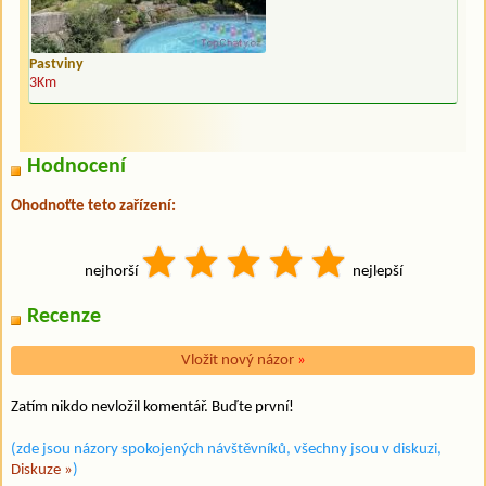
Pastviny
3Km
Hodnocení
Ohodnoťte teto zařízení:
nejhorší
nejlepší
Recenze
Vložit nový názor
»
Zatím nikdo nevložil komentář. Buďte první!
(zde jsou názory spokojených návštěvníků, všechny jsou v diskuzi,
Diskuze »
)