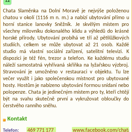
12
Chata Slaměnka na Dolní Moravě je nejvýše položenou
chatou v okolí (1116 m n. m.) a nabízí ubytování přímo u
horní stanice lanovky Sněžník. Je skvělým místem pro
všechny milovníku dokonalého klidu a výhledů do krásné
horské přírody. Ubytování probíhá ve tří až pětilůžkových
studiích, celkem se může ubytovat až 21 osob. Každé
studio má vlastní sociální zařízení, satelitní televizi. K
dispozici je též fén, trezor a telefon. Ke každému studiu
náleží samostatná vyhřívaná skříňka na lyžařskou výzbroj.
Stravování je umožněno v restauraci v objektu. Tu lze
večer využít i jako společenskou místnost pro ubytované
hosty. Hostům je nabízeno ubytování formou snídaní nebo
polopenze. Chata je jedinečným místem pro ty, kteří chtějí
být na svahu skutečně první a vykružovat obloučky do
čerstvého ranního sněhu.
Kontakt
469 771 177
www.facebook.com/chatas
Telefon: