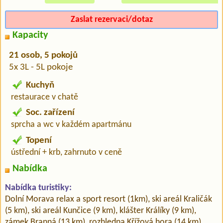
Zaslat rezervaci/dotaz
Kapacity
21 osob, 5 pokojů
5x 3L - 5L pokoje
Kuchyň
restaurace v chatě
Soc. zařízení
sprcha a wc v každém apartmánu
Topení
ústřední + krb, zahrnuto v ceně
Nabídka
Nabídka turistiky:
Dolní Morava relax a sport resort (1km), ski areál Kraličák
(5 km), ski areál Kunčice (9 km), klášter Králíky (9 km),
zámek Branná (13 km), rozhledna Křížová hora (14 km)