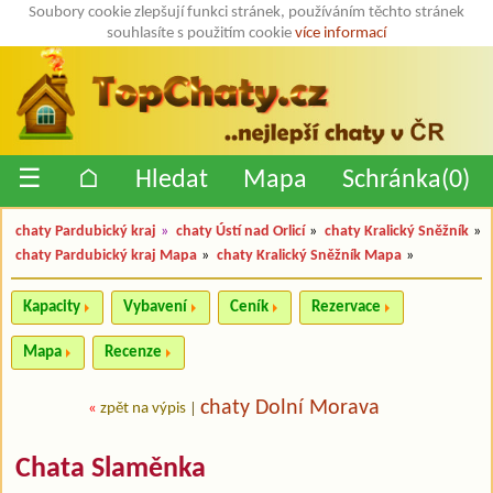
Soubory cookie zlepšují funkci stránek, používáním těchto stránek
souhlasíte s použitím cookie
více informací
☰
⌂
Hledat
Mapa
Schránka(
0
)
chaty Pardubický kraj
»
chaty Ústí nad Orlicí
»
chaty Kralický Sněžník
»
chaty Pardubický kraj Mapa
»
chaty Kralický Sněžník Mapa
»
Kapacity
Vybavení
Ceník
Rezervace
Mapa
Recenze
chaty Dolní Morava
«
zpět na výpis
|
Chata Slaměnka