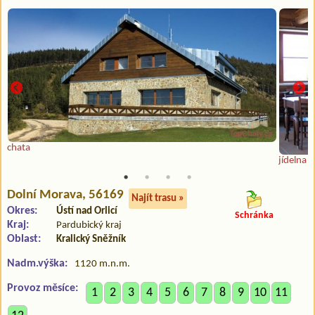
chata
jídelna
Dolní Morava
, 56169
Najít trasu »
Okres:
Ústí nad Orlicí
Schránka
Kraj:
Pardubický kraj
Oblast:
Kralický Sněžník
Nadm.výška:
1120 m.n.m.
Provoz měsíce:
1
2
3
4
5
6
7
8
9
10
11