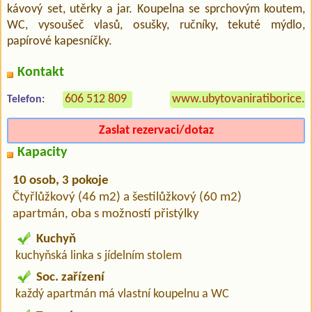
kávový set, utěrky a jar. Koupelna se sprchovým koutem,
WC, vysoušeč vlasů, osušky, ručníky, tekuté mýdlo,
papírové kapesníčky.
Kontakt
606 512 809
www.ubytovaniratiborice.c
Telefon:
Zaslat rezervaci/dotaz
Kapacity
10 osob, 3 pokoje
Čtyřlůžkový (46 m2) a šestilůžkový (60 m2)
apartmán, oba s možností přistýlky
Kuchyň
kuchyňská linka s jídelním stolem
Soc. zařízení
každý apartmán má vlastní koupelnu a WC