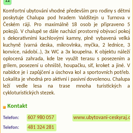
12
Komfortní ubytování vhodné především pro rodiny s dětmi
poskytuje Chalupa pod hradem Valdštejn u Turnova v
Českém ráji. Pro maximálně 18 osob je připraveno 5
pokojů. V chalupě se dále nachází prostorný obývací pokoj
s dekorativními kachlovými kamny, plně vybavená velká
kuchyně (varná deska, mikrovlnka, myčka, 2 lednice, 3
konvice, nádobí..), 3x WC a 3x koupelna. K objektu náleží
oplocená zahrada, kde lze využít terasu s posezením a
grilem, posezení u ohniště, houpačku, síť, kroket a jiné. V
nabídce je i zapůjčení a úschova kol a sportovních potřeb.
Lokalita je vhodná pro aktivní i pasivní dovolenou. Chalupa
leží vedle lesa na trase mnoha turistických a
cykloturistických stezek.
Kontakt
607 980 057
www.ubytovani-ceskyraj.c
Telefon:
481 324 281
Telefon: