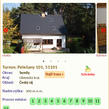
chata
ložnice
Turnov
, Pelešany 101, 51101
Okres:
Semily
Najít trasu »
Schránka
Kraj:
Liberecký kraj
Oblast:
Český ráj
Nadm.výška:
300 m.n.m.
Provoz měsíce:
1
2
3
4
5
6
7
8
9
10
11