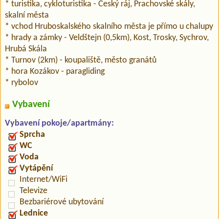
* turistika, cykloturistika - Český ráj, Prachovské skály,
skalní města
* vchod Hruboskalského skalního města je přímo u chalupy
* hrady a zámky - Veldštejn (0,5km), Kost, Trosky, Sychrov,
Hrubá Skála
* Turnov (2km) - koupaliště, město granátů
* hora Kozákov - paragliding
* rybolov
Vybavení
Vybavení pokoje/apartmány:
Sprcha
WC
Voda
Vytápění
Internet/WiFi
Televize
Bezbariérové ubytování
Lednice