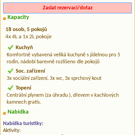
Zaslat rezervaci/dotaz
Kapacity
18 osob, 5 pokojů
4x 4L a 1x 2L pokoje
Kuchyň
Komfortně vybavená veliká kuchyně s jídelnou pro 5
rodin, nádobí barevně rozlišeno dle pokojů
Soc. zařízení
3x sociální zařízení, 3x wc, 3x sprchový kout
Topení
Centrální plynem (za úhradu ), dřevem v kachlových
kamnech gratis.
Nabídka
Nabídka turistiky:
Aktivity: