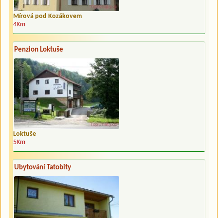
Mírová pod Kozákovem
4Km
Penzion Loktuše
Loktuše
5Km
Ubytování Tatobity