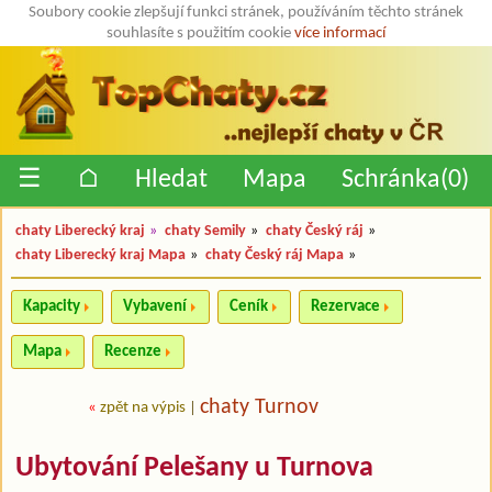
Soubory cookie zlepšují funkci stránek, používáním těchto stránek
souhlasíte s použitím cookie
více informací
☰
⌂
Hledat
Mapa
Schránka(
0
)
chaty Liberecký kraj
»
chaty Semily
»
chaty Český ráj
»
chaty Liberecký kraj Mapa
»
chaty Český ráj Mapa
»
Kapacity
Vybavení
Ceník
Rezervace
Mapa
Recenze
chaty Turnov
«
zpět na výpis
|
Ubytování Pelešany u Turnova