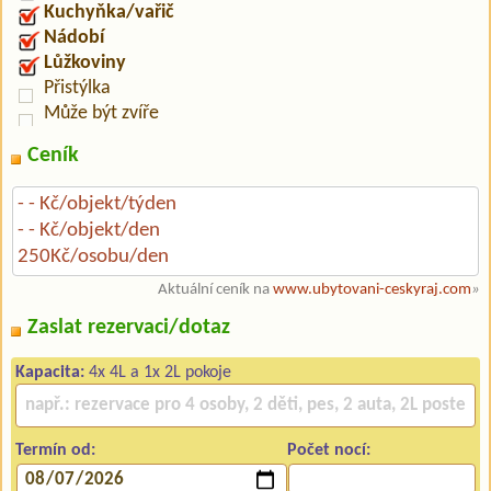
Kuchyňka/vařič
Nádobí
Lůžkoviny
Přistýlka
Může být zvíře
Ceník
- - Kč/objekt/týden
- - Kč/objekt/den
250Kč/osobu/den
Aktuální ceník na
www.ubytovani-ceskyraj.com
»
Zaslat rezervaci/dotaz
Kapacita:
4x 4L a 1x 2L pokoje
Termín od:
Počet nocí: