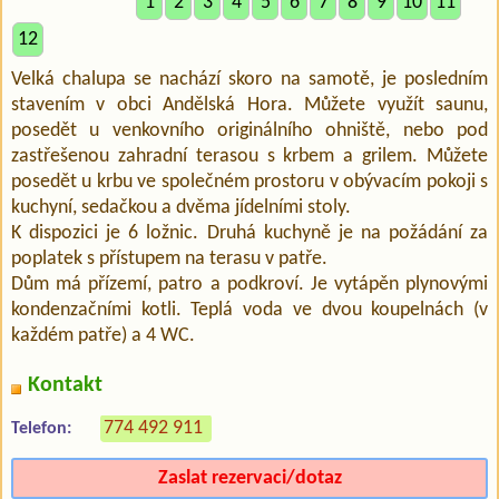
1
2
3
4
5
6
7
8
9
10
11
12
Velká chalupa se nachází skoro na samotě, je posledním
stavením v obci Andělská Hora. Můžete využít saunu,
posedět u venkovního originálního ohniště, nebo pod
zastřešenou zahradní terasou s krbem a grilem. Můžete
posedět u krbu ve společném prostoru v obývacím pokoji s
kuchyní, sedačkou a dvěma jídelními stoly.
K dispozici je 6 ložnic. Druhá kuchyně je na požádání za
poplatek s přístupem na terasu v patře.
Dům má přízemí, patro a podkroví. Je vytápěn plynovými
kondenzačními kotli. Teplá voda ve dvou koupelnách (v
každém patře) a 4 WC.
Kontakt
774 492 911
Telefon:
Zaslat rezervaci/dotaz