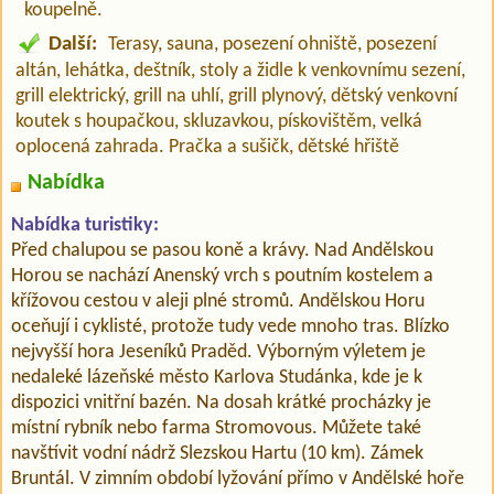
koupelně.
Další:
Terasy, sauna, posezení ohniště, posezení
altán, lehátka, deštník, stoly a židle k venkovnímu sezení,
grill elektrický, grill na uhlí, grill plynový, dětský venkovní
koutek s houpačkou, skluzavkou, pískovištěm, velká
oplocená zahrada. Pračka a sušičk, dětské hřiště
Nabídka
Nabídka turistiky:
Před chalupou se pasou koně a krávy. Nad Andělskou
Horou se nachází Anenský vrch s poutním kostelem a
křížovou cestou v aleji plné stromů. Andělskou Horu
oceňují i ​​cyklisté, protože tudy vede mnoho tras. Blízko
nejvyšší hora Jeseníků Praděd. Výborným výletem je
nedaleké lázeňské město Karlova Studánka, kde je k
dispozici vnitřní bazén. Na dosah krátké procházky je
místní rybník nebo farma Stromovous. Můžete také
navštívit vodní nádrž Slezskou Hartu (10 km). Zámek
Bruntál. V zimním období lyžování přímo v Andělské hoře