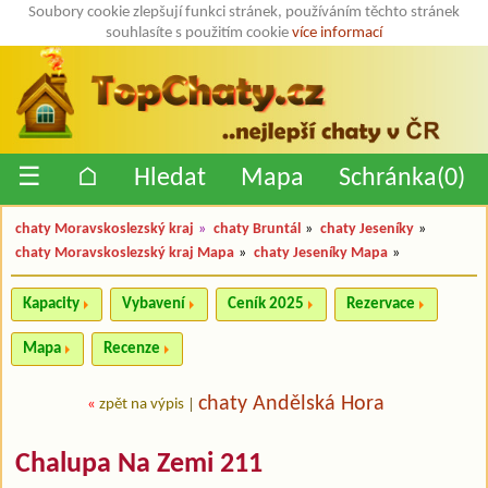
Soubory cookie zlepšují funkci stránek, používáním těchto stránek
souhlasíte s použitím cookie
více informací
☰
⌂
Hledat
Mapa
Schránka(
0
)
chaty Moravskoslezský kraj
»
chaty Bruntál
»
chaty Jeseníky
»
chaty Moravskoslezský kraj Mapa
»
chaty Jeseníky Mapa
»
Kapacity
Vybavení
Ceník 2025
Rezervace
Mapa
Recenze
chaty Andělská Hora
«
zpět na výpis
|
Chalupa Na Zemi 211