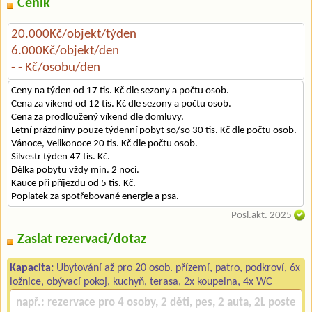
Ceník
20.000Kč/objekt/týden
6.000Kč/objekt/den
- - Kč/osobu/den
Ceny na týden od 17 tis. Kč dle sezony a počtu osob.
Cena za víkend od 12 tis. Kč dle sezony a počtu osob.
Cena za prodloužený víkend dle domluvy.
Letní prázdniny pouze týdenní pobyt so/so 30 tis. Kč dle počtu osob.
Vánoce, Velikonoce 20 tis. Kč dle počtu osob.
Silvestr týden 47 tis. Kč.
Délka pobytu vždy min. 2 noci.
Kauce při příjezdu od 5 tis. Kč.
Poplatek za spotřebované energie a psa.
Posl.akt. 2025
Zaslat rezervaci/dotaz
Kapacita:
Ubytování až pro 20 osob. přízemí, patro, podkroví, 6x
ložnice, obývací pokoj, kuchyň, terasa, 2x koupelna, 4x WC