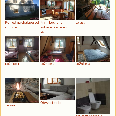
Pohled na chalupu od
První kuchyně
terasa
ohniště
vybavená myčkou
atd.
Ložnice 1
Ložnice 2
Ložnice 3
Obývací pokoj
Terasa