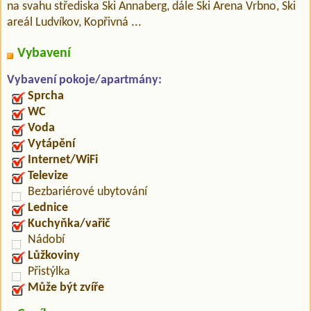
na svahu střediska Ski Annaberg, dále Ski Arena Vrbno, Ski
areál Ludvíkov, Kopřivná ...
Vybavení
Vybavení pokoje/apartmány:
Sprcha
WC
Voda
Vytápění
Internet/WiFi
Televize
Bezbariérové ubytování
Lednice
Kuchyňka/vařič
Nádobí
Lůžkoviny
Přistýlka
Může být zvíře