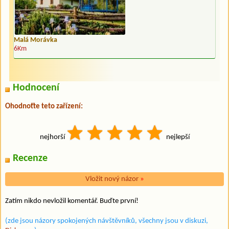
Malá Morávka
6Km
Hodnocení
Ohodnoťte teto zařízení:
nejhorší
nejlepší
Recenze
Vložit nový názor
»
Zatím nikdo nevložil komentář. Buďte první!
(zde jsou názory spokojených návštěvníků, všechny jsou v diskuzi,