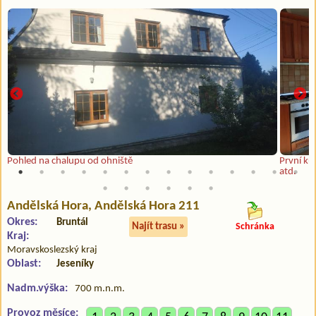
Pohled na chalupu od ohniště
První k
atd.
Andělská Hora
, Andělská Hora 211
Okres:
Bruntál
Najít trasu »
Schránka
Kraj:
Moravskoslezský kraj
Oblast:
Jeseníky
Nadm.výška:
700 m.n.m.
Provoz měsíce: