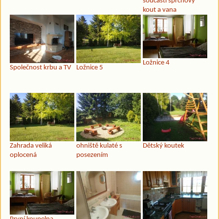
součástí sprchový
kout a vana
Ložnice 4
Společnost krbu a TV
Ložnice 5
Zahrada veliká
ohniště kulaté s
Dětský koutek
oplocená
posezením