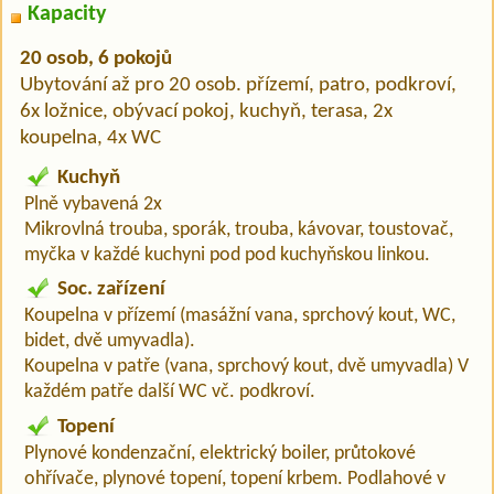
Kapacity
20 osob, 6 pokojů
Ubytování až pro 20 osob. přízemí, patro, podkroví,
6x ložnice, obývací pokoj, kuchyň, terasa, 2x
koupelna, 4x WC
Kuchyň
Plně vybavená 2x
Mikrovlná trouba, sporák, trouba, kávovar, toustovač,
myčka v každé kuchyni pod pod kuchyňskou linkou.
Soc. zařízení
Koupelna v přízemí (masážní vana, sprchový kout, WC,
bidet, dvě umyvadla).
Koupelna v patře (vana, sprchový kout, dvě umyvadla) V
každém patře další WC vč. podkroví.
Topení
Plynové kondenzační, elektrický boiler, průtokové
ohřívače, plynové topení, topení krbem. Podlahové v