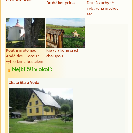
První koupelna
Druhá koupelna
Druhá kuchyně
vybavená myčkou
atd.
Poutní místo nad
Krávy a koně před
Andělskou Horou s
chalupou
výhledem a kostelem
Nejbližší v okolí:
Chata Stará Voda